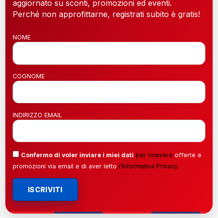
aggiornato su sconti, promozioni ed eventi.
Perché non approfittarne, registrati subito è gratis!
NOME
COGNOME
INDIRIZZO EMAIL
Confermo di voler inviare i miei dati
per ricevere
offerte e
promozioni via email e di aver letto
l’
Informativa Privacy
.
ISCRIVITI