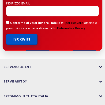
INDIRIZZO EMAIL
Confermo di voler inviare i miei dati
per ricevere
offerte e
promozioni via email e di aver letto
l’
Informativa Privacy
.
ISCRIVITI
SERVIZIO CLIENTI
SERVE AIUTO?
SPEDIAMO IN TUTTA ITALIA