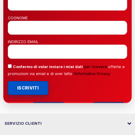
COGNOME
INDIRIZZO EMAIL
Confermo di voler inviare i miei dati
per ricevere
offerte e
promozioni via email e di aver letto
l’
Informativa Privacy
.
ISCRIVITI
SERVIZIO CLIENTI