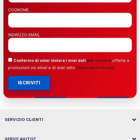
COGNOME
INDIRIZZO EMAIL
Confermo di voler inviare i miei dati
per ricevere
offerte e
promozioni via email e di aver letto
l’
Informativa Privacy
.
ISCRIVITI
SERVIZIO CLIENTI
SERVE AIUTO?