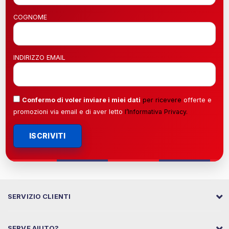
COGNOME
INDIRIZZO EMAIL
Confermo di voler inviare i miei dati
per ricevere
offerte e
promozioni via email e di aver letto
l’
Informativa Privacy
.
ISCRIVITI
SERVIZIO CLIENTI
SERVE AIUTO?