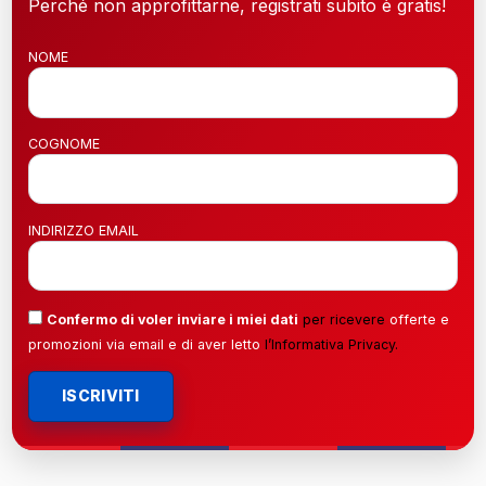
Perché non approfittarne, registrati subito è gratis!
NOME
COGNOME
INDIRIZZO EMAIL
Confermo di voler inviare i miei dati
per ricevere
offerte e
promozioni via email e di aver letto
l’
Informativa Privacy
.
ISCRIVITI