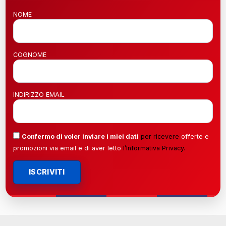
NOME
COGNOME
INDIRIZZO EMAIL
Confermo di voler inviare i miei dati
per ricevere
offerte e
promozioni via email e di aver letto
l’
Informativa Privacy
.
ISCRIVITI