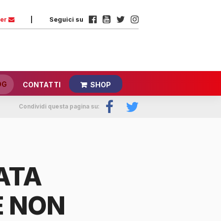
ter
|
Seguici su
OG
CONTATTI
SHOP
Condividi questa pagina su:
ATA
 NON