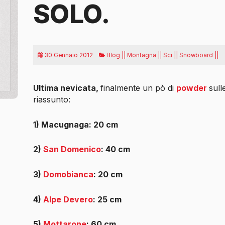
SOLO.
30 Gennaio 2012
Blog || Montagna || Sci || Snowboard ||
Ultima nevicata,
finalmente un pò di
powder
sul
riassunto:
1) Macugnaga: 20 cm
2)
San Domenico
: 40 cm
3)
Domobianca
: 20 cm
4)
Alpe Devero
: 25 cm
5)
Mottarone
: 60 cm