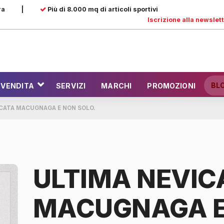
ra
|
Più di 8.000 mq di articoli sportivi
Iscrizione alla newslet
BL
 VENDITA
SERVIZI
MARCHI
PROMOZIONI
ICATA MACUGNAGA E NON SOLO.
ULTIMA NEVIC
MACUGNAGA E