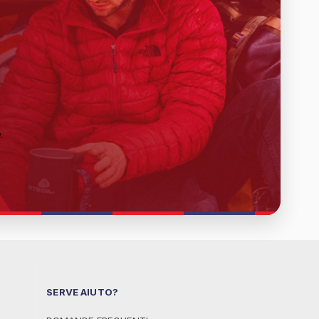
y
.
SERVE AIUTO?