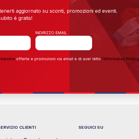
 tenerti aggiornato su sconti, promozioni ed eventi.
ubito è gratis!
INDIRIZZO EMAIL
ricevere
offerte e promozioni via email e di aver letto
l’
Informativa Privac
SERVIZIO CLIENTI
SEGUICI SU