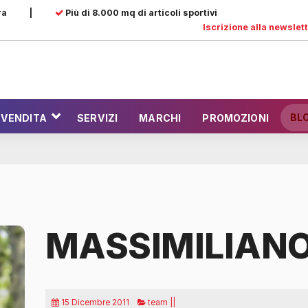
ra
|
Più di 8.000 mq di articoli sportivi
Iscrizione alla newslet
BL
 VENDITA
SERVIZI
MARCHI
PROMOZIONI
MASSIMILIANO
15 Dicembre 2011
team ||