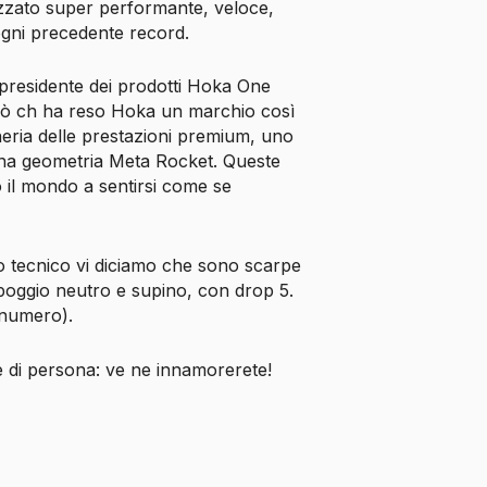
zzato super performante, veloce,
ogni precedente record.
presidente dei prodotti Hoka One
iò ch ha reso Hoka un marchio così
neria delle prestazioni premium, uno
na geometria Meta Rocket. Queste
to il mondo a sentirsi come se
o tecnico vi diciamo che sono scarpe
ppoggio neutro e supino, con drop 5.
 numero).
e di persona: ve ne innamorerete!