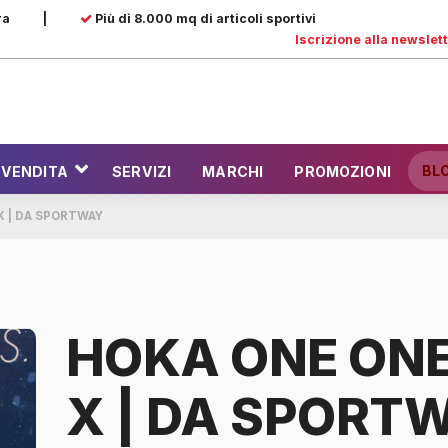
ra
|
Più di 8.000 mq di articoli sportivi
Iscrizione alla newslet
BL
 VENDITA
SERVIZI
MARCHI
PROMOZIONI
X | DA SPORTWAY
HOKA ONE ON
X | DA SPORT