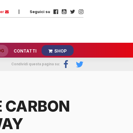
ter
|
Seguici su
OG
CONTATTI
SHOP
Condividi questa pagina su:
E CARBON
WAY