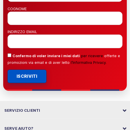
COGNOME
INDIRIZZO EMAIL
Confermo di voler inviare i miei dati
per ricevere
offerte e
promozioni via email e di aver letto
l’
Informativa Privacy
.
ISCRIVITI
SERVIZIO CLIENTI
SERVE AIUTO?