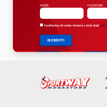
NOME
COGNOME
Confermo di voler inviare i miei dati
per 
ISCRIVITI