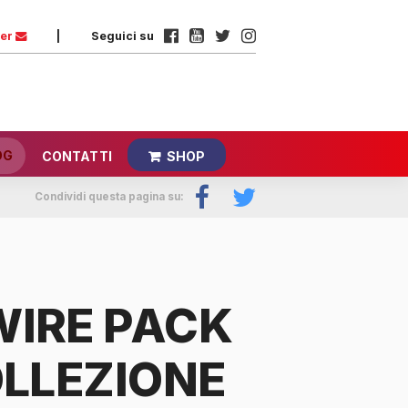
ter
|
Seguici su
OG
CONTATTI
SHOP
Condividi questa pagina su:
WIRE PACK
OLLEZIONE