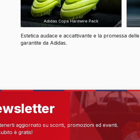
Adidas Copa Hardwire Pack
Estetica audace e accattivante e la promessa delle c
garantite da Adidas.
newsletter
 tenerti aggiornato su sconti, promozioni ed eventi.
ubito è gratis!