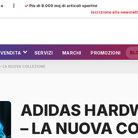
ra
|
Più di 8.000 mq di articoli sportivi
Iscrizione alla newslet
BL
 VENDITA
SERVIZI
MARCHI
PROMOZIONI
– LA NUOVA COLLEZIONE
ADIDAS HARD
– LA NUOVA C