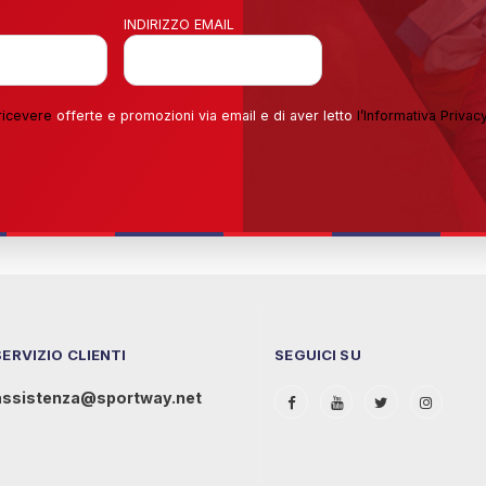
INDIRIZZO EMAIL
ricevere
offerte e promozioni via email e di aver letto
l’
Informativa Privac
SERVIZIO CLIENTI
SEGUICI SU
assistenza@sportway.net