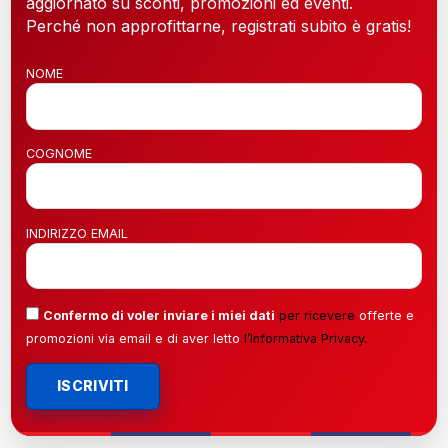
aggiornato su sconti, promozioni ed eventi.
Perché non approfittarne, registrati subito è gratis!
NOME
COGNOME
INDIRIZZO EMAIL
Confermo di voler inviare i miei dati
per ricevere
offerte e
promozioni via email e di aver letto
l’
Informativa Privacy
.
ISCRIVITI