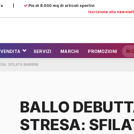
ra
|
Più di 8.000 mq di articoli sportivi
Iscrizione alla newslet
BL
 VENDITA
SERVIZI
MARCHI
PROMOZIONI
SA: SFILATA BAMBINI
BALLO DEBUTT
STRESA: SFILA