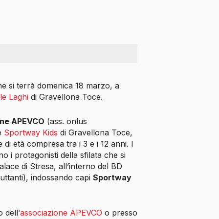
one si terrà domenica 18 marzo, a
le Laghi
di Gravellona Toce.
one APEVCO
(ass. onlus
e
Sportway Kids
di Gravellona Toce,
di età compresa tra i 3 e i 12 anni. I
o i protagonisti della sfilata che si
alace di Stresa, all’interno del BD
uttanti), indossando capi
Sportway
o dell
‘associazione APEVCO
o presso