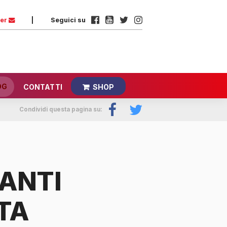
ter
|
Seguici su
OG
CONTATTI
SHOP
Condividi questa pagina su:
ANTI
TA