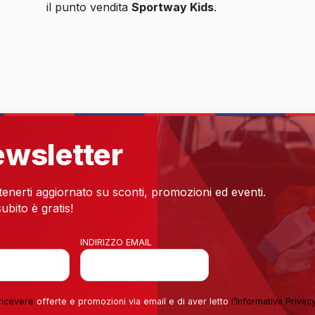
il punto vendita
Sportway Kids
.
newsletter
 tenerti aggiornato su sconti, promozioni ed eventi.
ubito è gratis!
INDIRIZZO EMAIL
ricevere
offerte e promozioni via email e di aver letto
l’
Informativa Privac