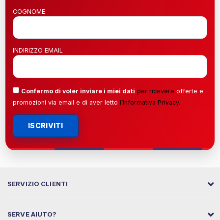
COGNOME
INDIRIZZO EMAIL
Confermo di voler inviare i miei dati
per ricevere
offerte e
promozioni via email e di aver letto
l’
Informativa Privacy
.
ISCRIVITI
SERVIZIO CLIENTI
SERVE AIUTO?