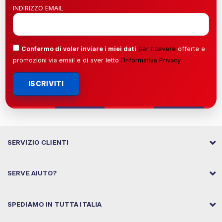
INDIRIZZO EMAIL
Confermo di voler inviare i miei dati
per ricevere
offerte e
promozioni via email e di aver letto
l’
Informativa Privacy
.
ISCRIVITI
SERVIZIO CLIENTI
SERVE AIUTO?
SPEDIAMO IN TUTTA ITALIA