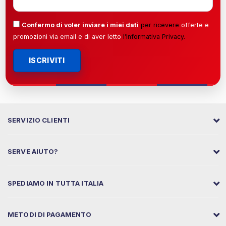
Confermo di voler inviare i miei dati
per ricevere
offerte e
promozioni via email e di aver letto
l’
Informativa Privacy
.
ISCRIVITI
SERVIZIO CLIENTI
SERVE AIUTO?
SPEDIAMO IN TUTTA ITALIA
METODI DI PAGAMENTO