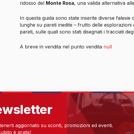
ridosso del
Monte Rosa
, una valida alternativa al
In questa guida sono state inserite diverse falesie 
lunghe su pareti inedite – frutto delle esplorazioni 
pareti, sulle quali sono stati disegnati i tracciati degli
A breve in vendita nel punto vendita
null
newsletter
 tenerti aggiornato su sconti, promozioni ed eventi.
ubito è gratis!