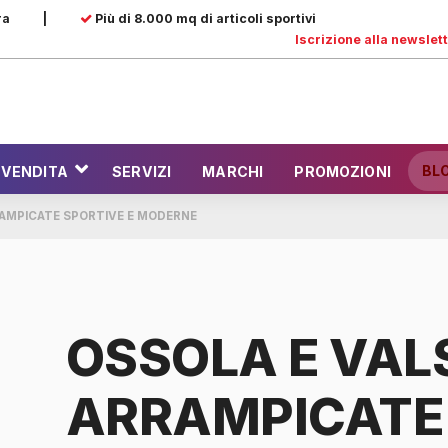
ra
|
Più di 8.000 mq di articoli sportivi
Iscrizione alla newslet
BL
 VENDITA
SERVIZI
MARCHI
PROMOZIONI
RAMPICATE SPORTIVE E MODERNE
OSSOLA E VAL
ARRAMPICATE