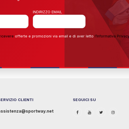
INDIRIZZO EMAIL
ricevere
offerte e promozioni via email e di aver letto
l’
Informativa Privac
SERVIZIO CLIENTI
SEGUICI SU
assistenza@sportway.net