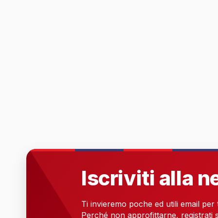
Iscriviti alla 
Ti invieremo poche ed utili email per
Perché non approfittarne, registrati s