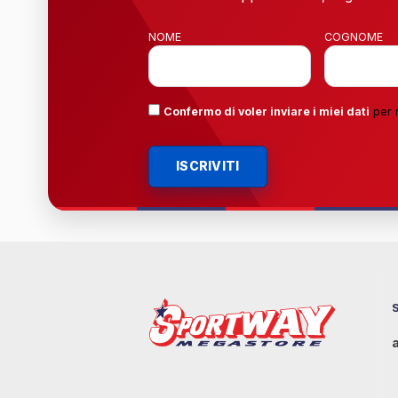
NOME
COGNOME
Confermo di voler inviare i miei dati
per 
ISCRIVITI