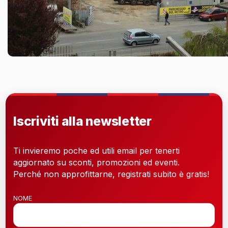
Iscriviti alla newsletter
Ti invieremo poche ed utili email per tenerti
aggiornato su sconti, promozioni ed eventi.
Perché non approfittarne, registrati subito è gratis!
NOME