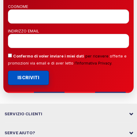
COGNOME
INDIRIZZO EMAIL
Confermo di voler inviare i miei dati
per ricevere
offerte e
promozioni via email e di aver letto
l’
Informativa Privacy
.
ISCRIVITI
SERVIZIO CLIENTI
SERVE AIUTO?