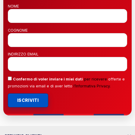
NOME
COGNOME
INDIRIZZO EMAIL
Confermo di voler inviare i miei dati
per ricevere
offerte e
promozioni via email e di aver letto
l’
Informativa Privacy
.
ISCRIVITI