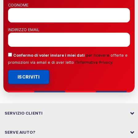
COGNOME
INDIRIZZO EMAIL
Confermo di voler inviare i miei dati
per ricevere
offerte e
promozioni via email e di aver letto
l’
Informativa Privacy
.
ISCRIVITI
SERVIZIO CLIENTI
SERVE AIUTO?