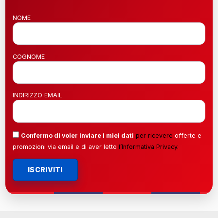
NOME
COGNOME
INDIRIZZO EMAIL
Confermo di voler inviare i miei dati
per ricevere
offerte e
promozioni via email e di aver letto
l’
Informativa Privacy
.
ISCRIVITI