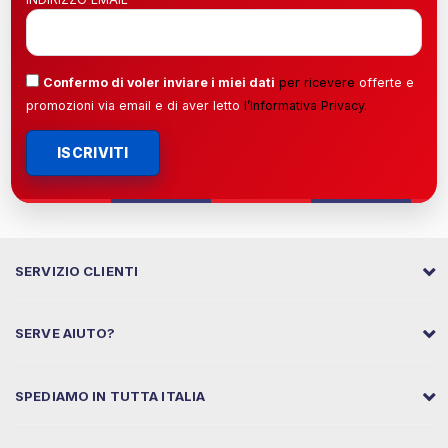
Confermo di voler inviare i miei dati
per ricevere
offerte e
promozioni via email e di aver letto
l’
Informativa Privacy
.
ISCRIVITI
SERVIZIO CLIENTI
SERVE AIUTO?
SPEDIAMO IN TUTTA ITALIA