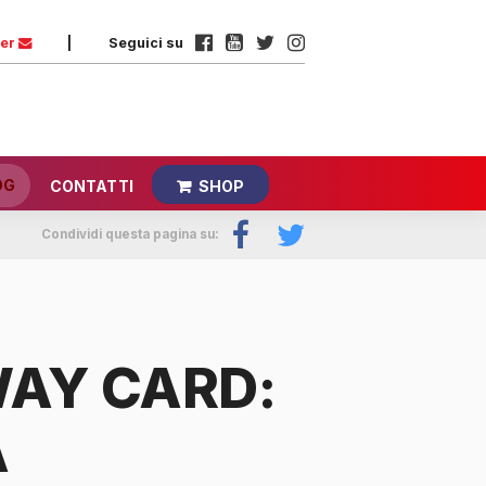
ter
|
Seguici su
OG
CONTATTI
SHOP
Condividi questa pagina su:
AY CARD:
A