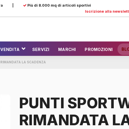
ra
|
Più di 8.000 mq di articoli sportivi
Iscrizione alla newslet
BL
 VENDITA
SERVIZI
MARCHI
PROMOZIONI
 RIMANDATA LA SCADENZA
PUNTI SPORTW
RIMANDATA L