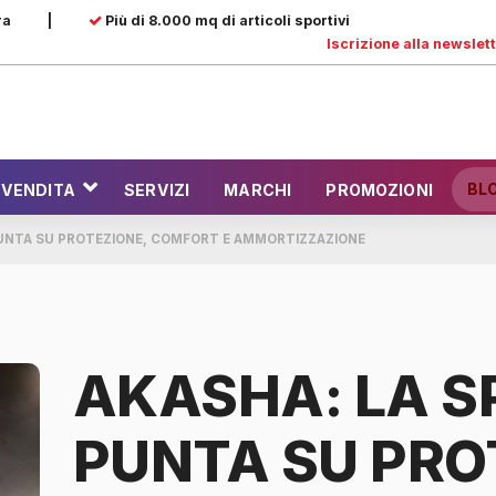
ra
|
Più di 8.000 mq di articoli sportivi
Iscrizione alla newslet
BL
 VENDITA
SERVIZI
MARCHI
PROMOZIONI
PUNTA SU PROTEZIONE, COMFORT E AMMORTIZZAZIONE
AKASHA: LA S
PUNTA SU PRO