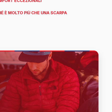
OMFORT ECCEZIONALI
É È MOLTO PIÙ CHE UNA SCARPA