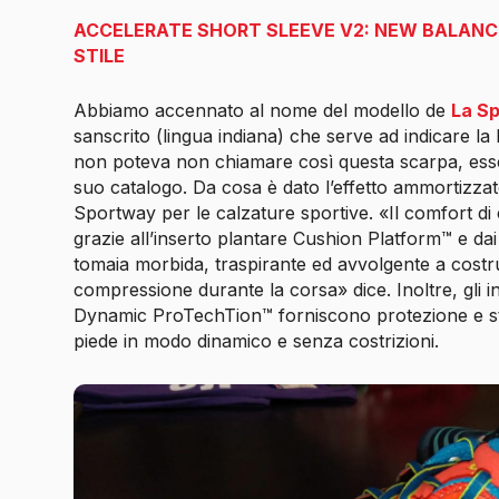
ACCELERATE SHORT SLEEVE V2: NEW BALANCE
STILE
Abbiamo accennato al nome del modello de
La Sp
sanscrito (lingua indiana) che serve ad indicare la 
non poteva non chiamare così questa scarpa, esse
suo catalogo. Da cosa è dato l’effetto ammortizza
Sportway per le calzature sportive.
«Il comfort di
grazie all’inserto plantare Cushion Platform™ e dai
tomaia morbida, traspirante ed avvolgente a costru
compressione durante la corsa»
dice. Inoltre, gli i
Dynamic ProTechTion™ forniscono protezione e st
piede in modo dinamico e senza costrizioni.