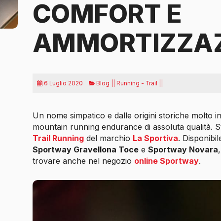
COMFORT E
AMMORTIZZA
6 Luglio 2020
Blog || Running - Trail ||
Un nome simpatico e dalle origini storiche molto i
mountain running endurance di assoluta qualità. 
Trail Running
del marchio
La Sportiva
. Disponibi
Sportway Gravellona Toce
e
Sportway Novara
trovare anche nel negozio
online Sportway
.