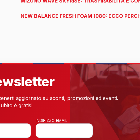
MIZUNO WAVE SKYRISE: TRASPIRABILITÀ E C
NEW BALANCE FRESH FOAM 1080: ECCO PERCH
newsletter
 tenerti aggiornato su sconti, promozioni ed eventi.
ubito è gratis!
INDIRIZZO EMAIL