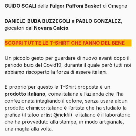
GUIDO SCALI
della
Fulgor Paffoni Basket
di Omegna
DANIELE-BUBA BUZZEGOLI
e
PABLO GONZALEZ
,
giocatori del
Novara Calcio
.
SCOPRI TUTTE LE T-SHIRT CHE FANNO DEL BENE
Un piccolo gesto per guardare di nuovo avanti dopo il
periodo buio del Covid19, durante il quale però tutti noi
abbiamo riscoperto la forza di essere italiani.
E proprio per questo la T-Shirt proposta è un
prodotto italiano
, come italiana è l’azienda che l’ha
confezionata intagliando il cotone, senza usare alcun
prodotto chimico; italiano è l’artista che ha studiato la
grafica (
il tatoo artist @rickfil
) e italiano è il laboratorio
che ha provveduto alla stampa, in modo artigianale,
una maglia alla volta.