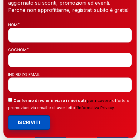
aggiornato su sconti, promozioni ed eventi.
Perché non approfittarne, registrati subito è gratis!
NOME
COGNOME
INDIRIZZO EMAIL
Confermo di voler inviare i miei dati
per ricevere
offerte e
promozioni via email e di aver letto
l’
Informativa Privacy
.
ISCRIVITI