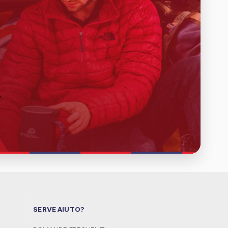
y
.
SERVE AIUTO?