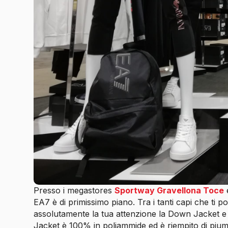
Presso i megastores
Sportway Gravellona Toce
EA7 è di primissimo piano. Tra i tanti capi che ti
assolutamente la tua attenzione la Down Jacket e 
Jacket è 100% in poliammide ed è riempito di piume 