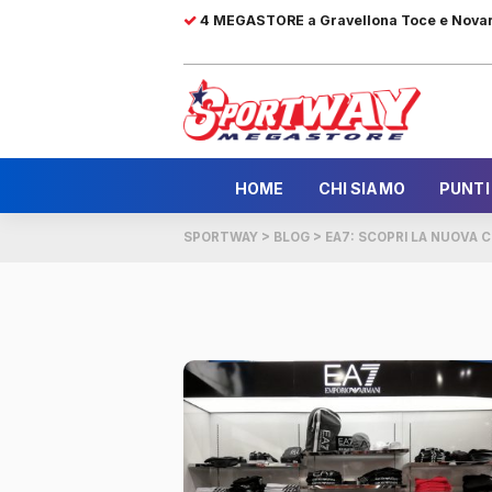
4 MEGASTORE a Gravellona Toce e Nova
HOME
CHI SIAMO
PUNTI
SPORTWAY
>
BLOG
>
EA7: SCOPRI LA NUOVA 