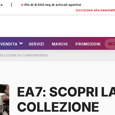
ra
|
Più di 8.000 mq di articoli sportivi
Iscrizione alla newslet
BL
 VENDITA
SERVIZI
MARCHI
PROMOZIONI
COLLEZIONE AUTUNNO/INVERNO
EA7: SCOPRI 
COLLEZIONE