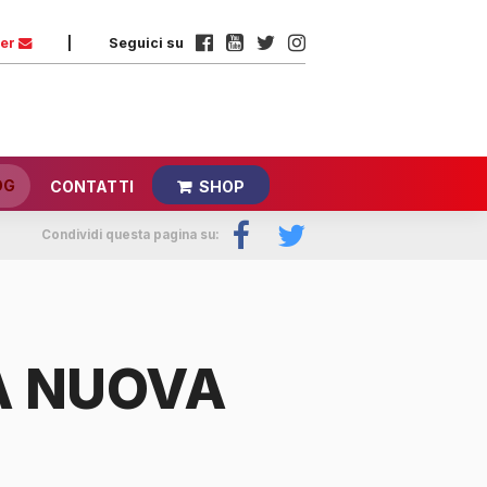
ter
|
Seguici su
OG
CONTATTI
SHOP
Condividi questa pagina su:
LA NUOVA