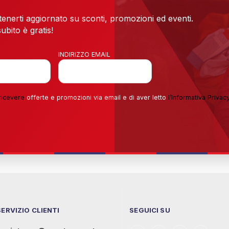
 tenerti aggiornato su sconti, promozioni ed eventi.
ubito è gratis!
INDIRIZZO EMAIL
ricevere
offerte e promozioni via email e di aver letto
l’
Informativa Privac
SERVIZIO CLIENTI
SEGUICI SU