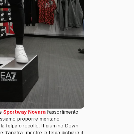
e
Sportway Novara
l’assortimento
 possiamo proporre meritano
la felpa girocollo. Il piumino Down
d’anatra, mentre la felpa dichiara il