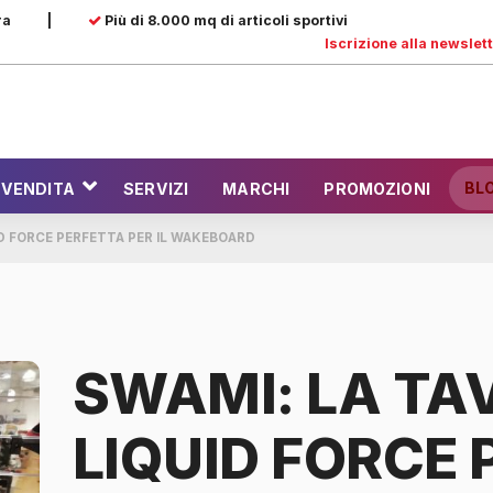
ra
|
Più di 8.000 mq di articoli sportivi
Iscrizione alla newslet
BL
 VENDITA
SERVIZI
MARCHI
PROMOZIONI
ID FORCE PERFETTA PER IL WAKEBOARD
SWAMI: LA TA
LIQUID FORCE