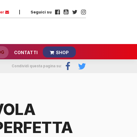
ter
|
Seguici su
OG
CONTATTI
SHOP
Condividi questa pagina su:
VOLA
 PERFETTA