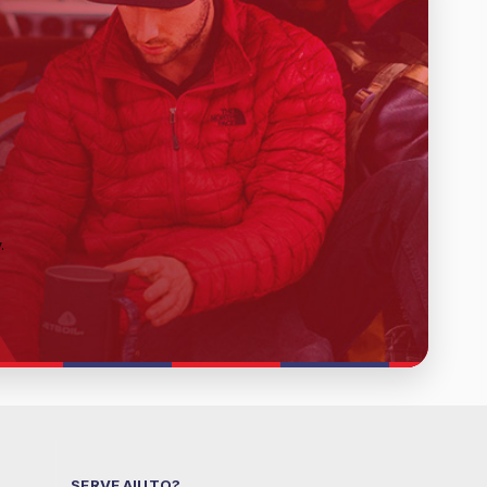
y
.
SERVE AIUTO?