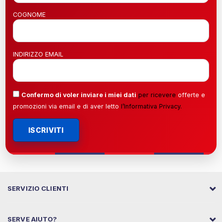
COGNOME
INDIRIZZO EMAIL
Confermo di voler inviare i miei dati
per ricevere
offerte e
promozioni via email e di aver letto
l’
Informativa Privacy
.
ISCRIVITI
SERVIZIO CLIENTI
SERVE AIUTO?