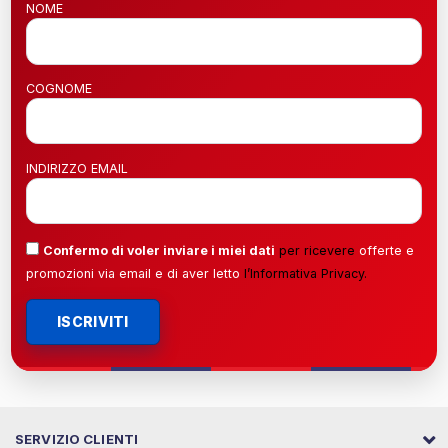
NOME
COGNOME
INDIRIZZO EMAIL
Confermo di voler inviare i miei dati
per ricevere
offerte e
promozioni via email e di aver letto
l’
Informativa Privacy
.
ISCRIVITI
SERVIZIO CLIENTI