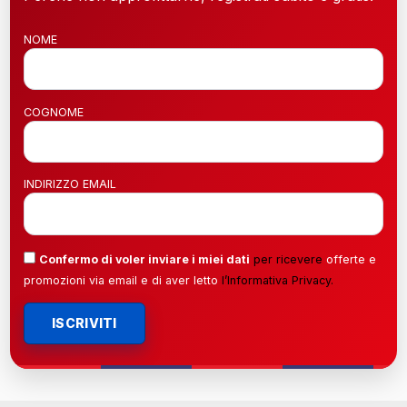
NOME
COGNOME
INDIRIZZO EMAIL
Confermo di voler inviare i miei dati
per ricevere
offerte e
promozioni via email e di aver letto
l’
Informativa Privacy
.
ISCRIVITI