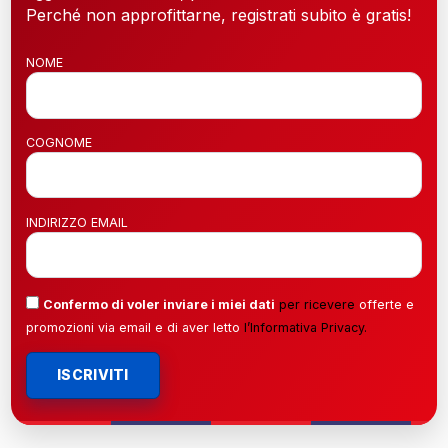
Perché non approfittarne, registrati subito è gratis!
NOME
COGNOME
INDIRIZZO EMAIL
Confermo di voler inviare i miei dati
per ricevere
offerte e
promozioni via email e di aver letto
l’
Informativa Privacy
.
ISCRIVITI