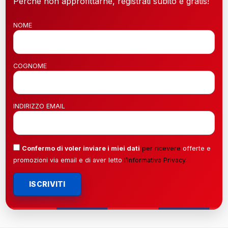
Perché non approfittarne, registrati subito è gratis!
NOME
COGNOME
INDIRIZZO EMAIL
Confermo di voler inviare i miei dati
per ricevere
offerte e
promozioni via email e di aver letto
l’
Informativa Privacy
.
ISCRIVITI