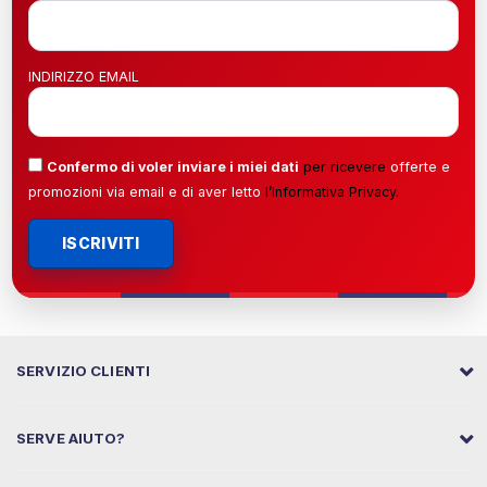
INDIRIZZO EMAIL
Confermo di voler inviare i miei dati
per ricevere
offerte e
promozioni via email e di aver letto
l’
Informativa Privacy
.
ISCRIVITI
SERVIZIO CLIENTI
SERVE AIUTO?