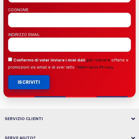
COGNOME
INDIRIZZO EMAIL
Confermo di voler inviare i miei dati
per ricevere
offerte e
promozioni via email e di aver letto
l’
Informativa Privacy
.
ISCRIVITI
SERVIZIO CLIENTI
SERVE AIUTO?