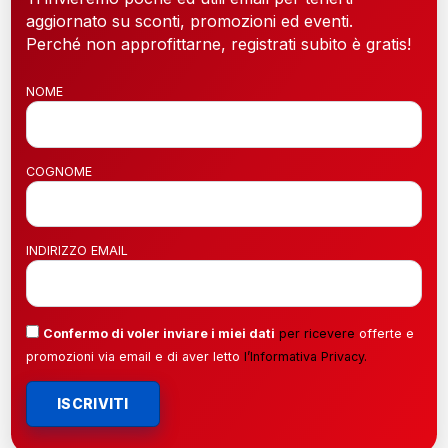
aggiornato su sconti, promozioni ed eventi.
Perché non approfittarne, registrati subito è gratis!
NOME
COGNOME
INDIRIZZO EMAIL
Confermo di voler inviare i miei dati
per ricevere
offerte e
promozioni via email e di aver letto
l’
Informativa Privacy
.
ISCRIVITI