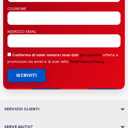
COGNOME
INDIRIZZO EMAIL
Confermo di voler inviare i miei dati
per ricevere
offerte e
promozioni via email e di aver letto
l’
Informativa Privacy
.
ISCRIVITI
SERVIZIO CLIENTI
SERVE AIUTO?