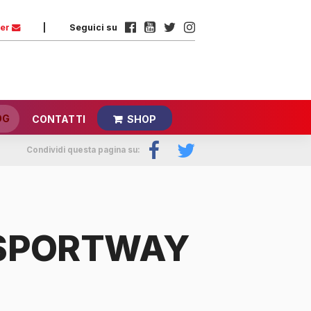
ter
|
Seguici su
OG
CONTATTI
SHOP
Condividi questa pagina su:
SPORTWAY