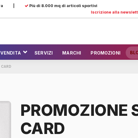
ra
|
Più di 8.000 mq di articoli sportivi
Iscrizione alla newslet
BL
 VENDITA
SERVIZI
MARCHI
PROMOZIONI
 CARD
PROMOZIONE 
CARD