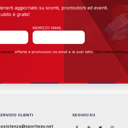
 tenerti aggiornato su sconti, promozioni ed eventi.
ubito è gratis!
INDIRIZZO EMAIL
ricevere
offerte e promozioni via email e di aver letto
l’
Informativa Privac
SERVIZIO CLIENTI
SEGUICI SU
assistenza@sportway.net