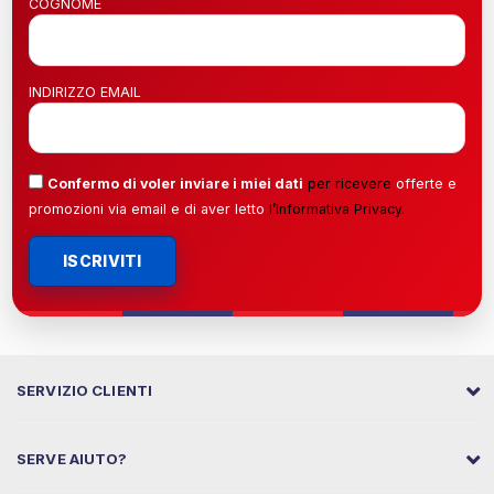
COGNOME
INDIRIZZO EMAIL
Confermo di voler inviare i miei dati
per ricevere
offerte e
promozioni via email e di aver letto
l’
Informativa Privacy
.
ISCRIVITI
SERVIZIO CLIENTI
SERVE AIUTO?