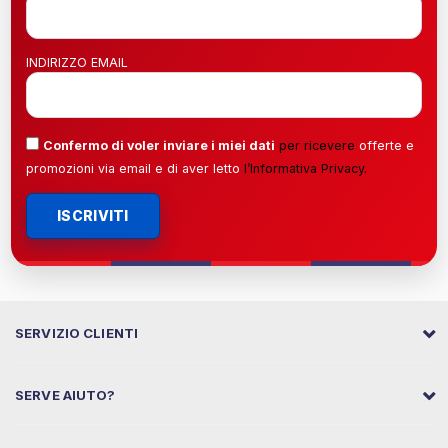
INDIRIZZO EMAIL
Confermo di voler inviare i miei dati
per ricevere
offerte e
promozioni via email e di aver letto
l’
Informativa Privacy
.
ISCRIVITI
SERVIZIO CLIENTI
SERVE AIUTO?