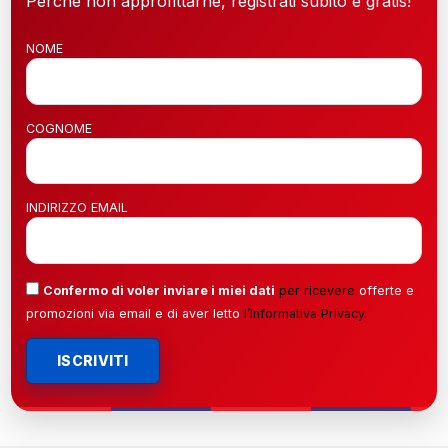
Perché non approfittarne, registrati subito è gratis!
NOME
COGNOME
INDIRIZZO EMAIL
Confermo di voler inviare i miei dati
per ricevere
offerte e
promozioni via email e di aver letto
l’
Informativa Privacy
.
ISCRIVITI