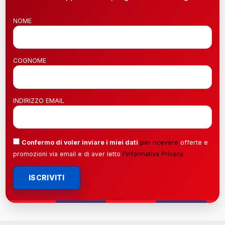
NOME
COGNOME
INDIRIZZO EMAIL
Confermo di voler inviare i miei dati
per ricevere
offerte e
promozioni via email e di aver letto
l’
Informativa Privacy
.
ISCRIVITI