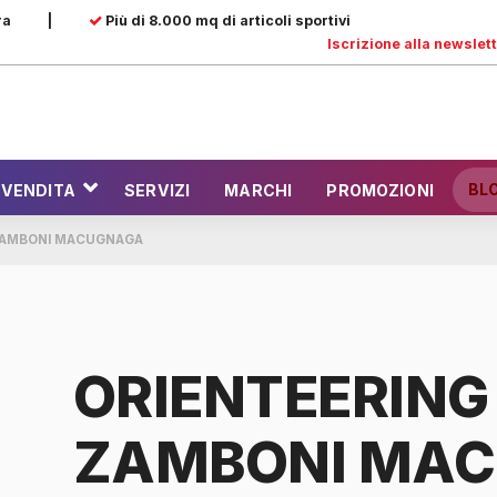
ra
|
Più di 8.000 mq di articoli sportivi
Iscrizione alla newslet
BL
 VENDITA
SERVIZI
MARCHI
PROMOZIONI
 ZAMBONI MACUGNAGA
ORIENTEERING
ZAMBONI MA