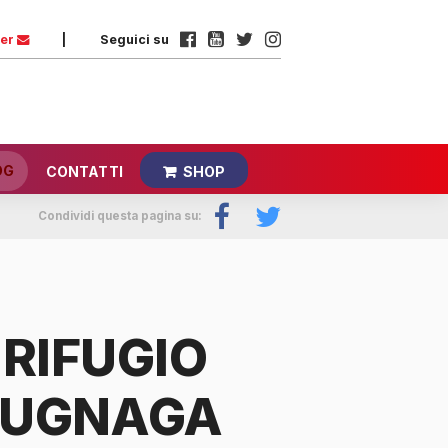
ter
|
Seguici su
OG
CONTATTI
SHOP
Condividi questa pagina su:
 RIFUGIO
CUGNAGA