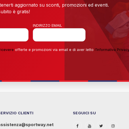
 tenerti aggiornato su sconti, promozioni ed eventi.
ubito è gratis!
INDIRIZZO EMAIL
ricevere
offerte e promozioni via email e di aver letto
l’
Informativa Privac
SERVIZIO CLIENTI
SEGUICI SU
assistenza@sportway.net