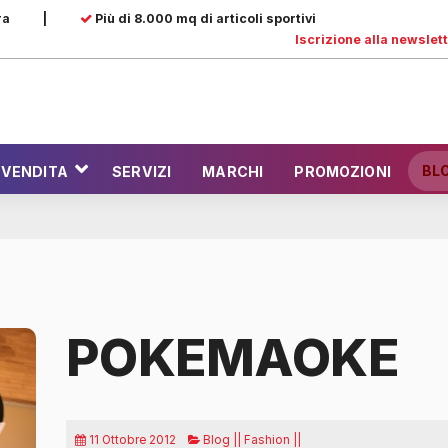
ra
|
Più di 8.000 mq di articoli sportivi
Iscrizione alla newslet
BL
 VENDITA
SERVIZI
MARCHI
PROMOZIONI
POKEMAOKE
11 Ottobre 2012
Blog || Fashion ||