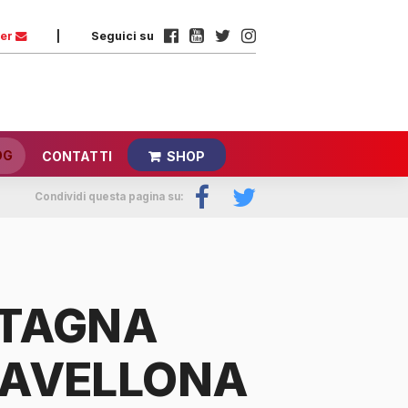
ter
|
Seguici su
OG
CONTATTI
SHOP
Condividi questa pagina su:
TAGNA
AVELLONA