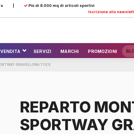
ra
|
Più di 8.000 mq di articoli sportivi
Iscrizione alla newslet
BL
 VENDITA
SERVIZI
MARCHI
PROMOZIONI
ORTWAY GRAVELLONA TOCE
REPARTO MON
SPORTWAY GR