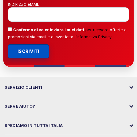
INDIRIZZO EMAIL
Confermo di voler inviare i miei dati
per ricevere
offerte e
promozioni via email e di aver letto
l’
Informativa Privacy
.
ISCRIVITI
SERVIZIO CLIENTI
SERVE AIUTO?
SPEDIAMO IN TUTTA ITALIA