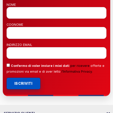
NOME
COGNOME
INDIRIZZO EMAIL
Confermo di voler inviare i miei dati
per ricevere
offerte e
promozioni via email e di aver letto
l’
Informativa Privacy
.
ISCRIVITI