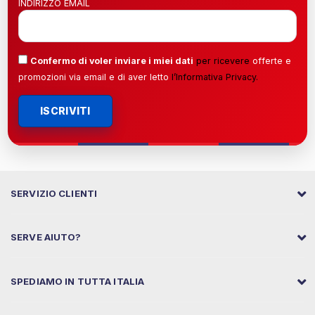
INDIRIZZO EMAIL
Confermo di voler inviare i miei dati
per ricevere
offerte e
promozioni via email e di aver letto
l’
Informativa Privacy
.
ISCRIVITI
SERVIZIO CLIENTI
SERVE AIUTO?
SPEDIAMO IN TUTTA ITALIA