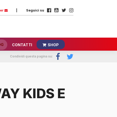
ter
|
Seguici su
OG
CONTATTI
SHOP
Condividi questa pagina su:
AY KIDS E