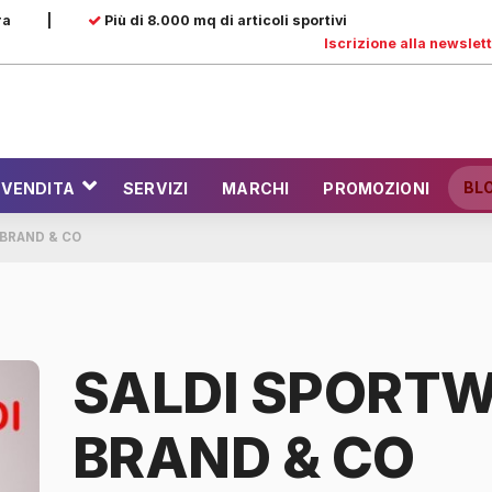
ra
|
Più di 8.000 mq di articoli sportivi
Iscrizione alla newslet
BL
 VENDITA
SERVIZI
MARCHI
PROMOZIONI
 BRAND & CO
SALDI SPORTW
BRAND & CO