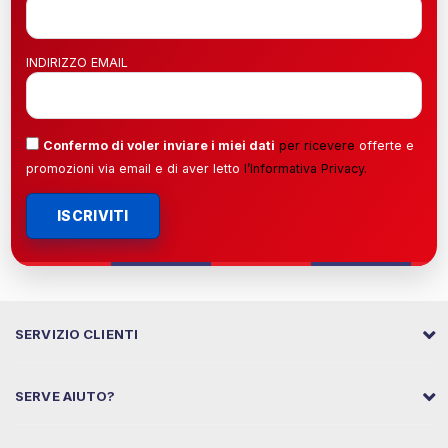
INDIRIZZO EMAIL
Confermo di voler inviare i miei dati
per ricevere
offerte e
promozioni via email e di aver letto
l’
Informativa Privacy
.
ISCRIVITI
SERVIZIO CLIENTI
SERVE AIUTO?